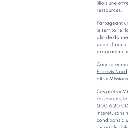
lillois une o
ressources.
Partageant un
le territoire, 
afin de donne
« une chance 
programme «
Concrètement,
Procivis Nord
dits « Missio
Ces prêts « M
ressources, l
000 à 20 000 
intérêt, sans 
conditions à 
de resolvabil