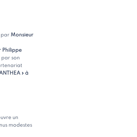
 par
Monsieur
 Philippe
e par son
artenariat
 ANTHEA » à
euvre un
enus modestes