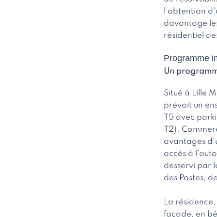
l’obtention d
davantage les
résidentiel de
Programme imm
Un programme
Situé à Lille
prévoit un en
T5 avec parki
T2). Commerci
avantages d’u
accès à l’auto
desservi par 
des Postes, de
La résidence,
façade, en bé