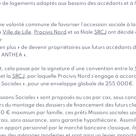
ffre de logements adaptés aux besoins des accédants et à 
e volonté commune de favoriser l’accession sociale à la
la
Ville de Lille
,
Procivis Nord
et sa filiale
SRCJ
ont décidé 
r
en plus » de devenir propriétaires aux futurs accédants 
 ANTHEA ».
 cela passe par la signature d’une convention entre la
et la
SRCJ
, par laquelle Procivis Nord s’engage à accor
ns Sociales », pour une enveloppe globale de 255 000€.
issions Sociales » sont proposés au cas par cas, sous con
ors du montage des dossiers de financement des futurs cli
€ maximum par famille, ces prêts Missions sociales so
frais, sans assurance, sans garantie hypothécaire. Assimi
un apport personnel par le marché bancaire classique, il
iser des ménages modestes et sont ainsi un levier import