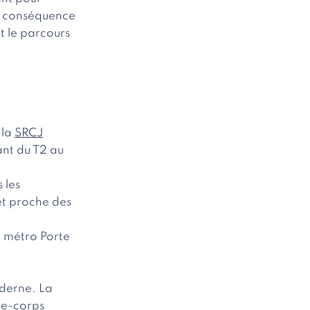
en conséquence
t le parcours
 la
SRCJ
ant du T2 au
 les
et proche des
e métro Porte
oderne. La
rde-corps