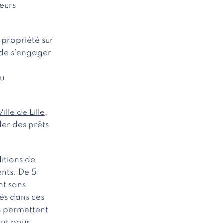
leurs
 propriété sur
de s’engager
du
Ville de Lille
,
der des prêts
ditions de
ents. De 5
nt sans
lés dans ces
s permettent
ant pour